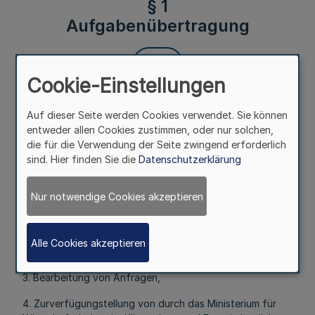
§ 1
Aufgabenübertragung
Mehr
Cookie-Einstellungen
Auf dieser Seite werden Cookies verwendet. Sie können
(1) Der NRW.BANK wird die Durchführung des Programms
entweder allen Cookies zustimmen, oder nur solchen,
Wiederaufbau NRW - Aufbauhilfe Unternehmen zur
die für die Verwendung der Seite zwingend erforderlich
ausschließlichen Wahrnehmung als Bewilligungsbehörde
sind. Hier finden Sie die
Datenschutzerklärung
übertragen. Dies umfasst die
1. Antragsprüfung, Bewilligung, Ablehnung,
Nur notwendige Cookies akzeptieren
Mittelverwaltung von Fördermitteln, Bearbeitung von
Änderungsanträgen,
Alle Cookies akzeptieren
2. Verwendungsnachweisprüfung,
3. Bearbeitung von Anfragen,
4. Zurverfügungstellung von durch das Ministerium für