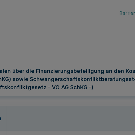
Barrier
len über die Finanzierungsbeteiligung an den Ko
chKG) sowie Schwangerschaftskonfliktberatungsst
skonfliktgesetz - VO AG SchKG -)
n