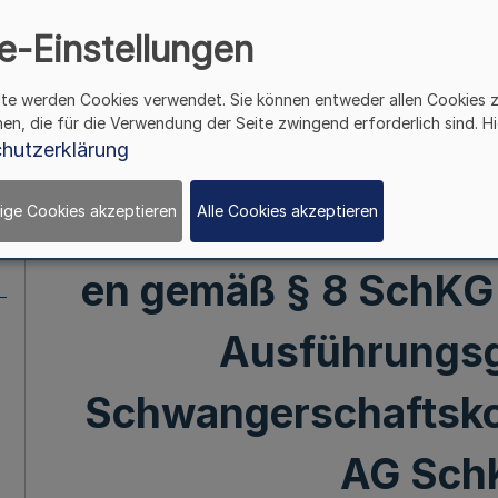
der allgemeinen Bera
e-Einstellungen
§ 3 Schwangerschaf
ite werden Cookies verwendet. Sie können entweder allen Cookies 
hen, die für die Verwendung der Seite zwingend erforderlich sind. Hi
hutzerklärung
(SchKG)
ige Cookies akzeptieren
Alle Cookies akzeptieren
Schwangerschaftskonf
en gemäß § 8 SchKG
Ausführungs
Schwangerschaftsko
AG Sch