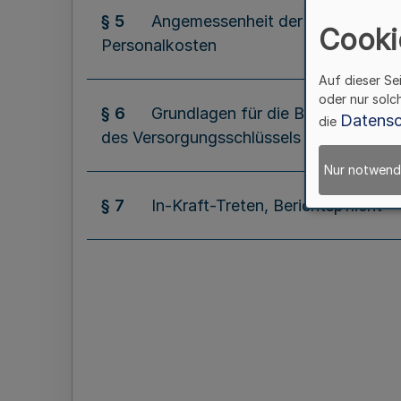
§ 5
Angemessenheit der
Cooki
Personalkosten
Auf dieser Se
oder nur solc
§ 6
Grundlagen für die Berechnung
Datensc
die
des Versorgungsschlüssels
Nur notwend
§ 7
In-Kraft-Treten, Berichtspflicht