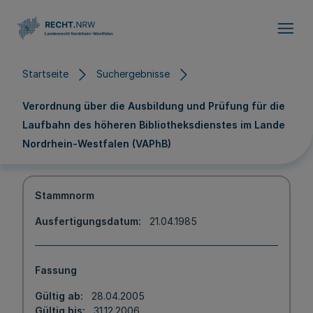
Direkt zum Inhalt
Startseite
Suchergebnisse
Verordnung über die Ausbildung und Prüfung für die
Laufbahn des höheren Bibliotheksdienstes im Lande
Nordrhein-Westfalen (VAPhB)
Stammnorm
Ausfertigungsdatum
21.04.1985
Fassung
Gültig ab
28.04.2005
Gültig bis
31.12.2006