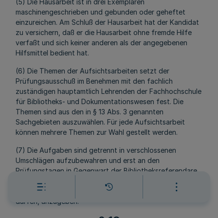
(5) Die Hausarbeit ist in drei Exemplaren
maschinengeschrieben und gebunden oder geheftet
einzureichen. Am Schluß der Hausarbeit hat der Kandidat
zu versichern, daß er die Hausarbeit ohne fremde Hilfe
verfaßt und sich keiner anderen als der angegebenen
Hilfsmittel bedient hat.
(6) Die Themen der Aufsichtsarbeiten setzt der
Prüfungsausschuß im Benehmen mit den fachlich
zuständigen hauptamtlich Lehrenden der Fachhochschule
für Bibliotheks- und Dokumentationswesen fest. Die
Themen sind aus den in § 13 Abs. 3 genannten
Sachgebieten auszuwählen. Für jede Aufsichtsarbeit
können mehrere Themen zur Wahl gestellt werden.
(7) Die Aufgaben sind getrennt in verschlossenen
Umschlägen aufzubewahren und erst an den
Prüfungstagen in Gegenwart der Bibliotheksreferendare
zu öffnen. Für jede Aufgabe sind die Zeit, in der sie zu
lösen ist, sowie die Hilfsmittel, die benutzt werden
dürfen, anzugeben.