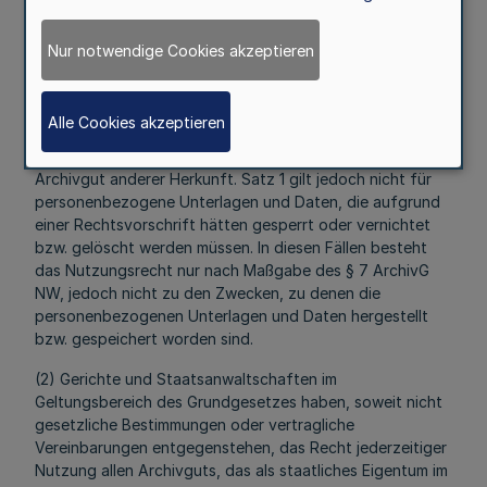
Nur notwendige Cookies akzeptieren
(1) Behörden und sonstige öffentlich-rechtliche Stellen
haben das Recht, das von ihnen selbst, von ihren Rechts-
oder Funktionsvorgängern und von den ihnen
Alle Cookies akzeptieren
nachgeordneten Stellen abgegebene Archivgut jederzeit
zu benutzen. Gleiches gilt für das frei zugängliche
Archivgut anderer Herkunft. Satz 1 gilt jedoch nicht für
personenbezogene Unterlagen und Daten, die aufgrund
einer Rechtsvorschrift hätten gesperrt oder vernichtet
bzw. gelöscht werden müssen. In diesen Fällen besteht
das Nutzungsrecht nur nach Maßgabe des § 7 ArchivG
NW, jedoch nicht zu den Zwecken, zu denen die
personenbezogenen Unterlagen und Daten hergestellt
bzw. gespeichert worden sind.
(2) Gerichte und Staatsanwaltschaften im
Geltungsbereich des Grundgesetzes haben, soweit nicht
gesetzliche Bestimmungen oder vertragliche
Vereinbarungen entgegenstehen, das Recht jederzeitiger
Nutzung allen Archivguts, das als staatliches Eigentum im