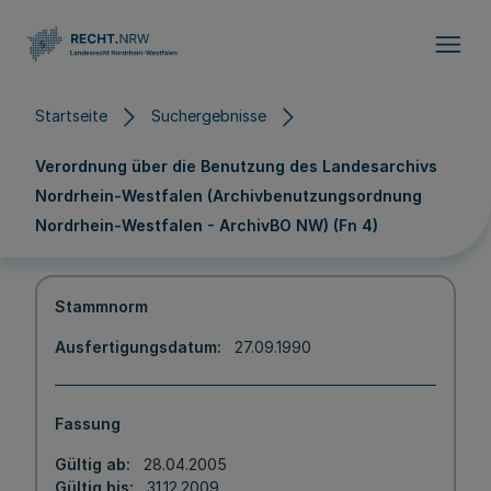
Direkt zum Inhalt
Startseite
Suchergebnisse
Verordnung über die Benutzung des Landesarchivs
Nordrhein-Westfalen (Archivbenutzungsordnung
Nordrhein-Westfalen - ArchivBO NW) (Fn 4)
Stammnorm
Ausfertigungsdatum
27.09.1990
Fassung
Gültig ab
28.04.2005
Gültig bis
31.12.2009