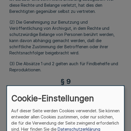
diese Rechte und Belange verletzt, hat dies den
Berechtigten gegenüber selbst zu vertreten.
(2) Die Genehmigung zur Benutzung und
Veröffentlichung von Archivgut, in dem Rechte und
schutzwürdige Belange von Personen berührt werden,
kann davon abhängig gemacht werden, daß die
schriftliche Zustimmung der Betroffenen oder ihrer
Rechtsnachfolger beigebracht wird.
(3) Die Absätze 1 und 2 gelten auch für Findbehelfe und
Reproduktionen.
§ 9
Amtliche Benutzung
Cookie-Einstellungen
Mehr
Auf dieser Seite werden Cookies verwendet. Sie können
entweder allen Cookies zustimmen, oder nur solchen,
die für die Verwendung der Seite zwingend erforderlich
Fußnoten
sind. Hier finden Sie die
Datenschutzerklärung