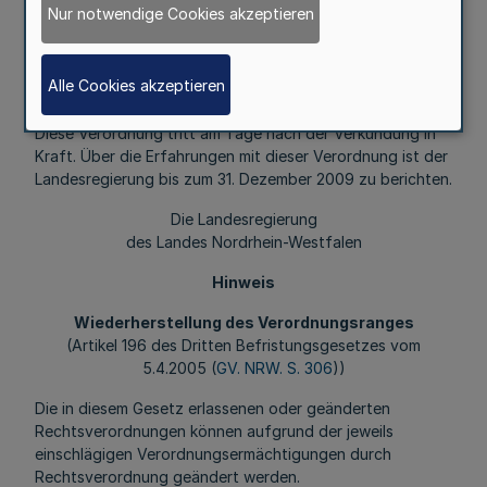
Nur notwendige Cookies akzeptieren
Fußnoten
Alle Cookies akzeptieren
Diese Verordnung tritt am Tage nach der Verkündung in
Kraft. Über die Erfahrungen mit dieser Verordnung ist der
Landesregierung bis zum 31. Dezember 2009 zu berichten.
Die Landesregierung
des Landes Nordrhein-Westfalen
Hinweis
Wiederherstellung des Verordnungsranges
(Artikel 196 des Dritten Befristungsgesetzes vom
5.4.2005 (
GV. NRW. S. 306
))
Die in diesem Gesetz erlassenen oder geänderten
Rechtsverordnungen können aufgrund der jeweils
einschlägigen Verordnungsermächtigungen durch
Rechtsverordnung geändert werden.