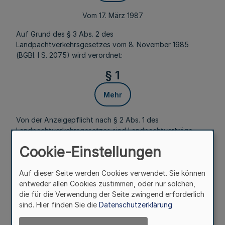
Vom 17. März 1987
Auf Grund des § 3 Abs. 2 des
Landpachtverkehrsgesetzes vom 8. November 1985
(BGBl. I S. 2075) wird verordnet:
§ 1
Mehr
Von der Anzeigepflicht nach § 2 Abs. 1 des
Landpachtverkehrsgesetzes sind Landpachtverträge
über landwirtschaftliche Betriebe oder Grundstücke bis
Cookie-Einstellungen
zu einer Größe von 1 ha ausgenommen.
§ 2
Auf dieser Seite werden Cookies verwendet. Sie können
In-Kraft-Treten, Berichtspflicht
entweder allen Cookies zustimmen, oder nur solchen,
die für die Verwendung der Seite zwingend erforderlich
sind. Hier finden Sie die
Datenschutzerklärung
Mehr