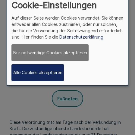
Cookie-Einstellungen
Lebensmittel und über die besonderen
Beförderungsmittel, die für diese Beförderungen zu
verwenden sind - ATP - (BGBl. 1974 II S. 565, BGBl. 1988 II
Auf dieser Seite werden Cookies verwendet. Sie können
S. 630) zur Bestimmung oder Anerkennung von
entweder allen Cookies zustimmen, oder nur solchen,
Prüfstellen sowie nach Anlage 1 Anhang 2 Ziffern 29 und
die für die Verwendung der Seite zwingend erforderlich
49 des ATP zur Bestimmung der Anordnung von
sind. Hier finden Sie die
Datenschutzerklärung
Prüfverfahren und zur Beauftragung von
Sachverständigen ist der Minister für Stadtentwicklung,
Nur notwendige Cookies akzeptieren
Wohnen und Verkehr.
§ 2
Alle Cookies akzeptieren
Mehr
Fußnoten
Diese Verordnung tritt am Tage nach der Verkündung in
Kraft. Die zuständige oberste Landesbehörde hat
gegenüber der Landesregierung bis zum 31. Dezember