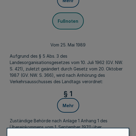
Mehr
Fußnoten
Vom 25. Mai 1989
Aufgrund des § 5 Abs. 3 des
Landesorganisationsgesetzes vom 10. Juli 1962 (GV. NW.
S. 421), zuletzt geändert durch Gesetz vom 20. Oktober
1987 (GV. NW. S. 366), wird nach Anhörung des
Verkehrsausschusses des Landtags verordnet:
§ 1
Mehr
Zuständige Behörde nach Anlage 1 Anhang 1 des
Übereinkommens vom 1. September 1970 über
internationale Beförderungen leicht verderblicher