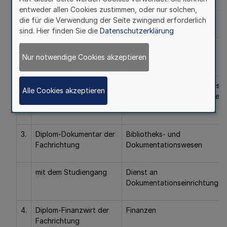
entweder allen Cookies zustimmen, oder nur solchen,
die für die Verwendung der Seite zwingend erforderlich
mit dem Studiengang
Archivdienst
sind. Hier finden Sie die
Datenschutzerklärung
2.
Diplom-Bibliothekar der
Bibliotheks- und
Nur notwendige Cookies akzeptieren
Fachrichtung
Dokumentationswesen
mit den Studiengängen
Öffentliches Bibliothekswese
Alle Cookies akzeptieren
Dienst an wissenschaftlichen
Bibliotheken
3.
Diplom-Dokumentar der
Bibliotheks- und
Fachrichtung
Dokumentationswesen
mit dem Studiengang
Dienst an
Dokumentationseinrichtungen
4.
Diplom-Finanzwirt der
Finanzen
Fachrichtung