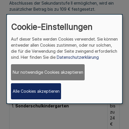
Abschlusses der Sekundarstufe II ermöglichen, wird ein
zusätzlicher Betrag bis zu 109 € festgesetzt.
§ 4
Cookie-Einstellungen
Sonderschulen
Auf dieser Seite werden Cookies verwendet. Sie können
Mehr
entweder allen Cookies zustimmen, oder nur solchen,
die für die Verwendung der Seite zwingend erforderlich
sind. Hier finden Sie die
Datenschutzerklärung
Fußnoten
Nur notwendige Cookies akzeptieren
(1) Für die Sonderschulen werden folgende
Alle Cookies akzeptieren
Durchschnittsbeträge festgesetzt:
1.
Sonderschulkindergarten
bis
zu
24
€