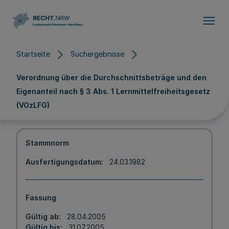
Direkt zum Inhalt
Startseite
Suchergebnisse
Verordnung über die Durchschnittsbeträge und den
Eigenanteil nach § 3 Abs. 1 Lernmittelfreiheitsgesetz
(VOzLFG)
Stammnorm
Ausfertigungsdatum
24.03.1982
Fassung
Gültig ab
28.04.2005
Gültig bis
31.07.2005