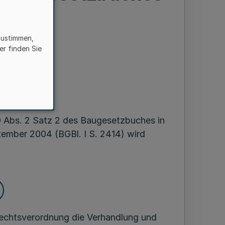
zustimmen,
er finden Sie
en
ber 1994
9 Abs. 2 Satz 2 des Baugesetzbuches in
mber 2004 (BGBl. I S. 2414) wird
Rechtsverordnung die Verhandlung und