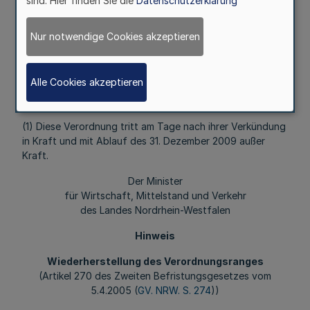
sind. Hier finden Sie die
Datenschutzerklärung
Mehr
Nur notwendige Cookies akzeptieren
Fußnoten
Alle Cookies akzeptieren
(1) Diese Verordnung tritt am Tage nach ihrer Verkündung
in Kraft und mit Ablauf des 31. Dezember 2009 außer
Kraft.
Der Minister
für Wirtschaft, Mittelstand und Verkehr
des Landes Nordrhein-Westfalen
Hinweis
Wiederherstellung des Verordnungsranges
(Artikel 270 des Zweiten Befristungsgesetzes vom
5.4.2005 (
GV. NRW. S. 274
))