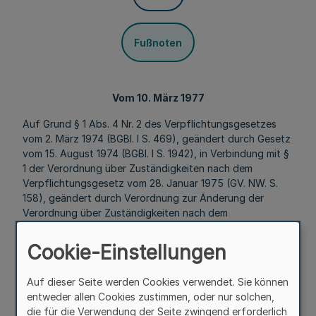
Fußnoten
Vom 10. März 1977
Auf Grund § 1 Abs. 4 Nr. 2 des Verpflichtungsgesetzes
vom 2. März 1974 (BGBl. I S. 469), geändert durch Gesetz
vom 15. August 1974 (BGBl. I S. 1942), in Verbindung mit §
1 der Verordnung über Zuständigkeiten nach dem
Verpflichtungsgesetz vom 28. Januar 1975 (GV. NW. S.
158), geändert durch Verordnung zur Änderung der
Verordnung über Zuständigkeiten nach dem
Verpflichtungsgesetz vom 10. Juni 1976 (GV. NW. S. 236),
wird verordnet:
Cookie-Einstellungen
§ 1
Auf dieser Seite werden Cookies verwendet. Sie können
entweder allen Cookies zustimmen, oder nur solchen,
Mehr
die für die Verwendung der Seite zwingend erforderlich