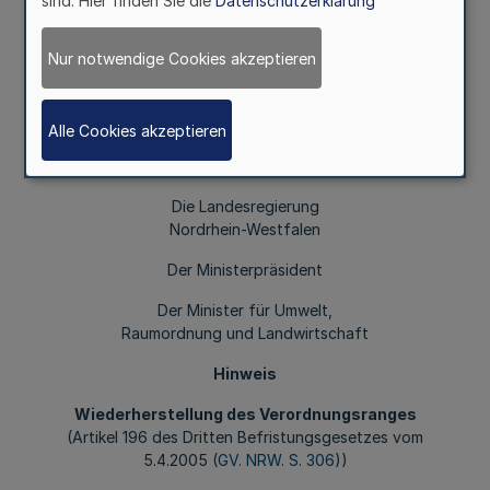
sind. Hier finden Sie die
Datenschutzerklärung
Fußnoten
Nur notwendige Cookies akzeptieren
Diese Verordnung tritt am Tage nach ihrer Verkündung in
Alle Cookies akzeptieren
Kraft. Über die Erfahrungen mit dieser Verordnung ist der
Landesregierung bis zum 31. Dezember 2009 zu berichten.
Die Landesregierung
Nordrhein-Westfalen
Der Ministerpräsident
Der Minister für Umwelt,
Raumordnung und Landwirtschaft
Hinweis
Wiederherstellung des Verordnungsranges
(Artikel 196 des Dritten Befristungsgesetzes vom
5.4.2005 (
GV. NRW. S. 306
))