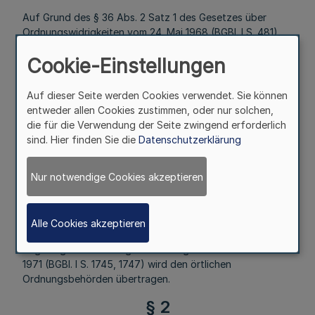
Auf Grund des § 36 Abs. 2 Satz 1 des Gesetzes über
Ordnungswidrigkeiten vom 24. Mai 1968 (BGBl. I S. 481),
zuletzt geändert durch Gesetz vom 8. März 1971 (BGBl. I
Cookie-Einstellungen
S. 157), wird verordnet:
§ 1
Auf dieser Seite werden Cookies verwendet. Sie können
entweder allen Cookies zustimmen, oder nur solchen,
Mehr
die für die Verwendung der Seite zwingend erforderlich
sind. Hier finden Sie die
Datenschutzerklärung
Fußnoten
Nur notwendige Cookies akzeptieren
Die Zuständigkeit für die Verfolgung und Ahndung von
Alle Cookies akzeptieren
Ordnungswidrigkeiten nach § 8 des Gesetzes zur
Regelung der Wohnungsvermittlung vom 4. November
1971 (BGBl. I S. 1745, 1747) wird den örtlichen
Ordnungsbehörden übertragen.
§ 2