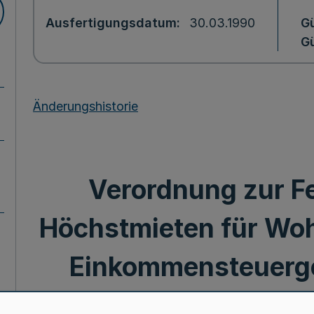
Ausfertigungsdatum
30.03.1990
Gü
Gü
Änderungshistorie
Verordnung zur F
Höchstmieten für Wo
Einkommensteuerg
Mehr