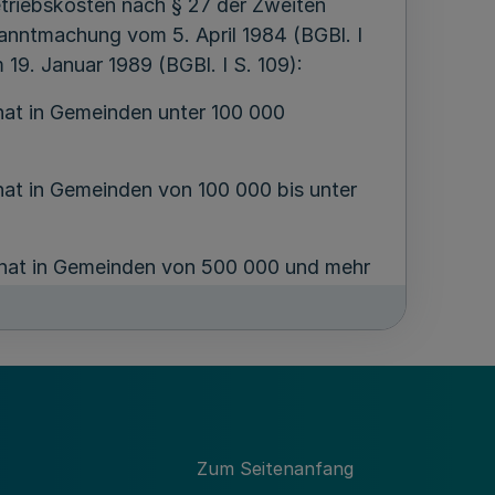
triebskosten nach § 27 der Zweiten
nntmachung vom 5. April 1984 (BGBl. I
19. Januar 1989 (BGBl. I S. 109):
at in Gemeinden unter 100 000
at in Gemeinden von 100 000 bis unter
nat in Gemeinden von 500 000 und mehr
r die der Bauantrag nach dem 31.
Steuerpflichtigen hergestellt worden sind
ezember 1991 aufgrund eines nach diesem
ages bis zum Ende des Jahres der
Zum Seitenanfang