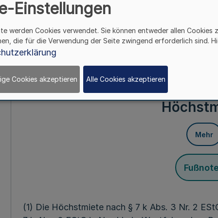
e-Einstellungen
Vom 30. Mär
ite werden Cookies verwendet. Sie können entweder allen Cookies 
hen, die für die Verwendung der Seite zwingend erforderlich sind. Hi
Aufgrund des § 7 k Abs. 3 Nr. 2 des Einkommen
hutzerklärung
der Bekanntmachung vom 27. Februar 1987 (BGBl.
Gesetz vom 22. Dezember 1989 (BGBl. I S. 2408
ige Cookies akzeptieren
Alle Cookies akzeptieren
§ 1
Höchstm
Mehr
Fußnot
(1) Die Höchstmiete nach § 7 k Abs. 3 Nr. 2 ES