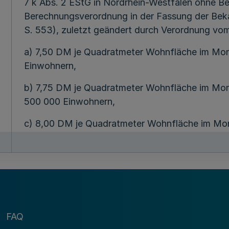
7 k Abs. 2 EStG in Nordrhein-Westfalen ohne Be
Berechnungsverordnung in der Fassung der Beka
S. 553), zuletzt geändert durch Verordnung vom 
a) 7,50 DM je Quadratmeter Wohnfläche im Mon
Einwohnern,
b) 7,75 DM je Quadratmeter Wohnfläche im Mon
500 000 Einwohnern,
c) 8,00 DM je Quadratmeter Wohnfläche im Mo
Einwohnern.
(2) Die Höchstmiete beträgt für Wohnungen, fü
Dezember 1991 gestellt worden ist und die vom 
oder die vom Steuerpflichtigen nach dem 31. D
Zeitpunkt rechtswirksam abgeschlossenen Vertr
Fertigstellung angeschafft worden sind:
FAQ