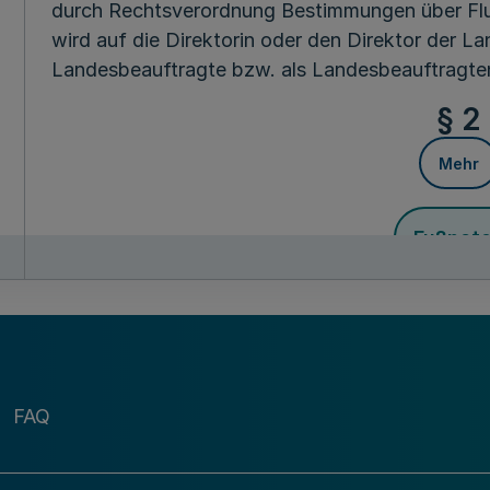
durch Rechtsverordnung Bestimmungen über Flug
wird auf die Direktorin oder den Direktor der L
Landesbeauftragte bzw. als Landesbeauftragte
§ 2
Mehr
Fußnot
Diese Verordnung tritt am Tage nach ihrer Verkünd
Dezember 2008 außer Kraft.
Der Minis
FAQ
für Ernährung, Landwirt
des Landes Nordrhe