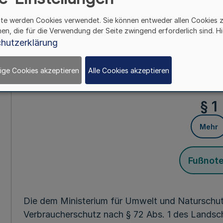
Fußnot
ite werden Cookies verwendet. Sie können entweder allen Cookies 
hen, die für die Verwendung der Seite zwingend erforderlich sind. Hi
hutzerklärung
Vom 10. Okto
Auf Grund des § 72 Abs. 2 des Landschaftsgese
ige Cookies akzeptieren
Alle Cookies akzeptieren
Bekanntmachung vom 26. Juni 1980 (GV. NW. S.
§ 1
Mehr
Fußnot
Die dem Ministerium für Umwelt und Naturschut
Verbraucherschutz nach § 72 Abs. 1 des Landsc