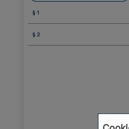
§ 1
§ 2
Cooki