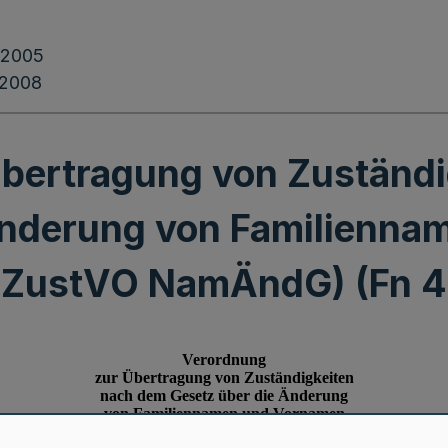
.2005
.2008
bertragung von Zuständ
Änderung von Familienn
(ZustVO NamÄndG) (Fn 4