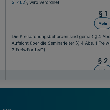
S. 462
), wird verordnet:
§ 1
Mehr
Die Kreisordnungsbehörden sind gemäß § 4 Abs.
Aufsicht über die Seminarleiter (§ 4 Abs. 1 Fre
3 FreiwFortbVO).
§ 2
Mehr
Die Bezirksregierungen sind zuständig
- nach § 4 Abs. 4 Satz 1 FreiwFortbVO für die a
besonderen Einweisungslehrgänge in die prakti