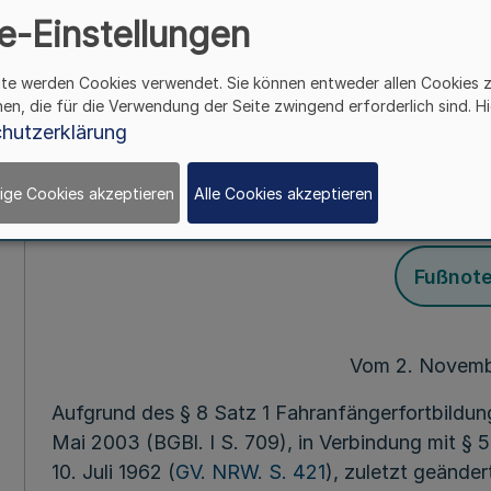
Fortbildung von
e-Einstellungen
Fahrerlaubnis auf
ite werden Cookies verwendet. Sie können entweder allen Cookies 
hen, die für die Verwendung der Seite zwingend erforderlich sind. Hi
FreiwFo
hutzerklärung
ige Cookies akzeptieren
Alle Cookies akzeptieren
Mehr
Fußnot
Vom 2. Novem
Aufgrund des § 8 Satz 1 Fahranfängerfortbildu
Mai 2003 (BGBl. I S. 709), in Verbindung mit §
10. Juli 1962 (
GV. NRW. S. 421
), zuletzt geände