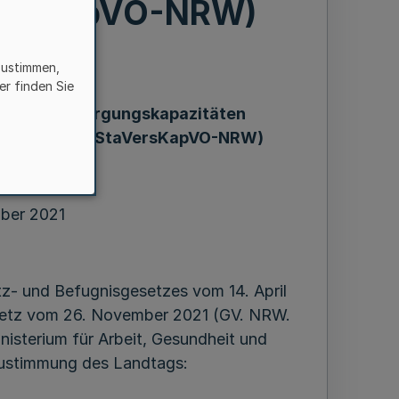
VersKapVO-NRW)
zustimmen,
er finden Sie
onären Versorgungskapazitäten
Verordnung – StaVersKapVO-NRW)
ber 2021
tz- und Befugnisgesetzes vom 14. April
esetz vom 26. November 2021 (GV. NRW.
nisterium für Arbeit, Gesundheit und
Zustimmung des Landtags: