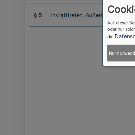
Cooki
§ 5
Inkrafttreten, Außerkrafttreten
Auf dieser Se
oder nur solc
Datensc
die
Nur notwend