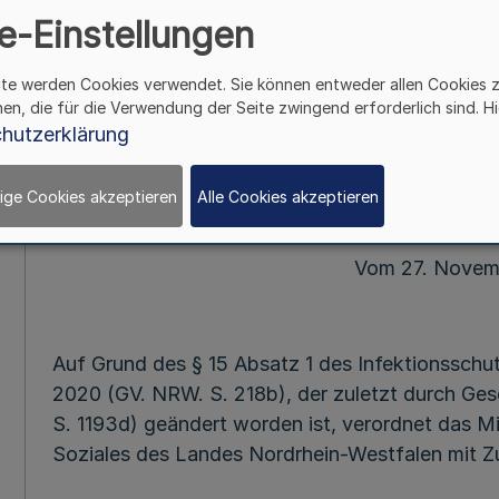
Verordnung – Sta
e-Einstellungen
Mehr
ite werden Cookies verwendet. Sie können entweder allen Cookies 
hen, die für die Verwendung der Seite zwingend erforderlich sind. Hi
hutzerklärung
Verordnung zur Steuerung der stati
(Stationäre Versorgungskapazitäten-
ige Cookies akzeptieren
Alle Cookies akzeptieren
Vom 27. Novem
Auf Grund des § 15 Absatz 1 des Infektionsschu
2020 (GV. NRW. S. 218b), der zuletzt durch G
S. 1193d) geändert worden ist, verordnet das Mi
Soziales des Landes Nordrhein-Westfalen mit 