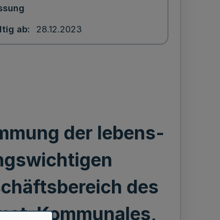
ssung
ltig ab
28.12.2023
immung der lebens-
ngswichtigen
chäftsbereich des
imat, Kommunales,