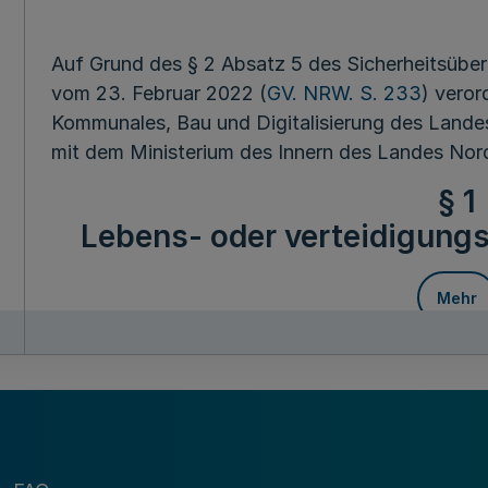
Auf Grund des § 2 Absatz 5 des Sicherheitsübe
vom 23. Februar 2022 (
GV. NRW. S. 233
) veror
Kommunales, Bau und Digitalisierung des Land
mit dem Ministerium des Innern des Landes Nor
§ 1
Lebens- oder verteidigungs
Mehr
Lebens- oder verteidigungswichtige Einrichtung
für Heimat, Kommunales, Bau und Digitalisieru
die Organisationseinheiten, deren Aufgaben die