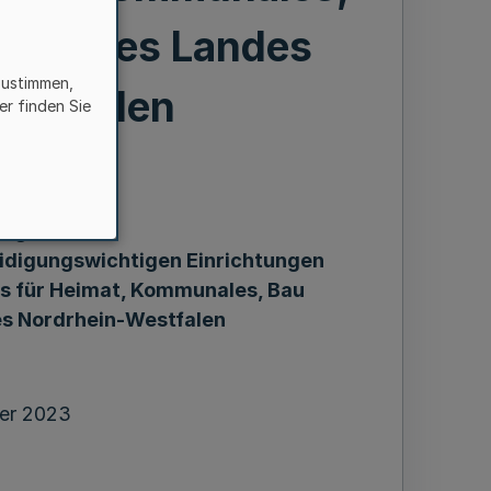
erung des Landes
zustimmen,
Westfalen
er finden Sie
ung
idigungswichtigen Einrichtungen
s für Heimat, Kommunales, Bau
es Nordrhein-Westfalen
er 2023