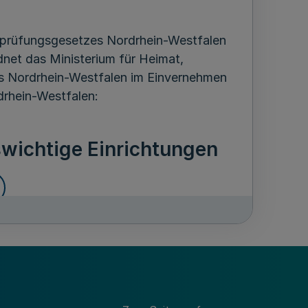
rprüfungsgesetzes Nordrhein-Westfalen
dnet das Ministerium für Heimat,
es Nordrhein-Westfalen im Einvernehmen
drhein-Westfalen:
wichtige Einrichtungen
en im Geschäftsbereich des Ministeriums
ng des Landes Nordrhein-Westfalen sind
 Aufrechterhaltung des Betriebs und der