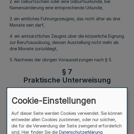
2. ein Geburtsschein oder eine Geburtsurkunde, bei
Namensänderung eine entsprechende Urkunde,
3. ein amtliches Führungszeugnis, das nicht älter als drei
Monate sein darf,
4. ein amtsärztliches Zeugnis über die körperliche Eignung
zur Berufsausübung, dessen Ausstellung nicht mehr als
drei Monate zurückliegt,
5. Nachweis der übrigen Voraussetzungen nach § 5.
§ 7
Praktische Unterweisung
Mehr
Cookie-Einstellungen
Auf dieser Seite werden Cookies verwendet. Sie können
Fußnoten
entweder allen Cookies zustimmen, oder nur solchen,
die für die Verwendung der Seite zwingend erforderlich
sind. Hier finden Sie die
Datenschutzerklärung