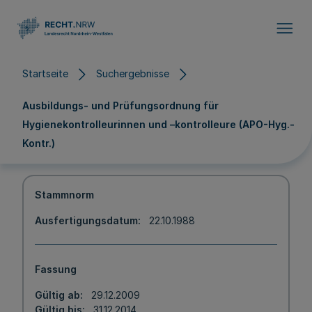
Direkt zum Inhalt
Startseite
Suchergebnisse
Ausbildungs- und Prüfungsordnung für
Hygienekontrolleurinnen und –kontrolleure (APO-Hyg.-
Kontr.)
Stammnorm
Ausfertigungsdatum
22.10.1988
Fassung
Gültig ab
29.12.2009
Gültig bis
31.12.2014