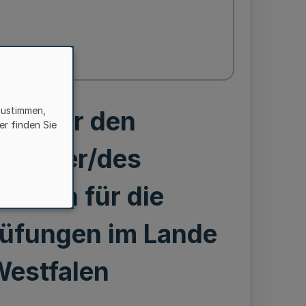
zustimmen,
ung für den
er finden Sie
ruf der/des
ellten für die
rüfungen im Lande
Westfalen