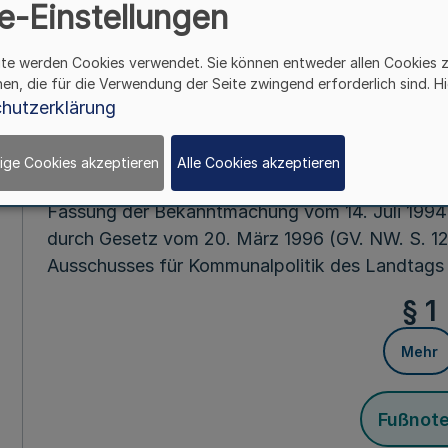
e-Einstellungen
Fußnot
ite werden Cookies verwendet. Sie können entweder allen Cookies 
hen, die für die Verwendung der Seite zwingend erforderlich sind. Hi
hutzerklärung
Vom 27. Novem
ige Cookies akzeptieren
Alle Cookies akzeptieren
Aufgrund des § 128 der Gemeindeordnung für da
Fassung der Bekanntmachung vom 14. Juli 1994 
durch Gesetz vom 20. März 1996 (GV. NW. S. 12
Ausschusses für Kommunalpolitik des Landtags 
§ 1
Mehr
Fußnot