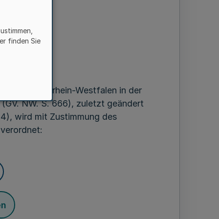
en
zustimmen,
er finden Sie
ber 1996
s Land Nordrhein-Westfalen in der
(GV. NW. S. 666), zuletzt geändert
4), wird mit Zustimmung des
verordnet:
en