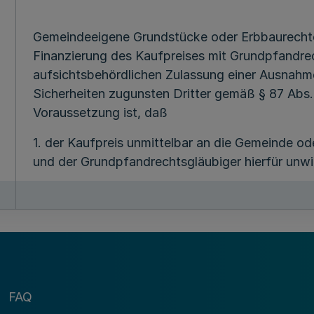
Gemeindeeigene Grundstücke oder Erbbaurechte
Finanzierung des Kaufpreises mit Grundpfandre
aufsichtsbehördlichen Zulassung einer Ausnahm
Sicherheiten zugunsten Dritter gemäß § 87 Abs
Voraussetzung ist, daß
1. der Kaufpreis unmittelbar an die Gemeinde od
und der Grundpfandrechtsgläubiger hierfür unwid
2. der Erwerber die Kosten trägt.
§ 2
Mehr
Vertragsentwürfe, die solche Bestimmungen ent
FAQ
Aufsichtsbehörde unverzüglich, spätestens ein