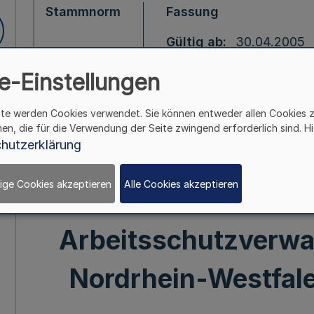
Stammnorm
Fassung
Gültig ab
30.04.2005
Gültig bis
25.05.2005
e-Einstellungen
ite werden Cookies verwendet. Sie können entweder allen Cookies 
Verordnung über di
hen, die für die Verwendung der Seite zwingend erforderlich sind. Hi
hutzerklärung
Staatsprüfung für 
ige Cookies akzeptieren
Alle Cookies akzeptieren
höheren Dienstes in
Arbeitsschutzverwa
Nordrhein-Westfal