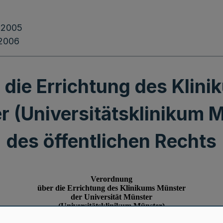
.2005
.2006
die Errichtung des Klin
r (Universitätsklinikum M
des öffentlichen Rechts