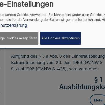
e-Einstellungen
Mehr
ite werden Cookies verwendet. Sie können entweder allen Cookies 
hen, die für die Verwendung der Seite zwingend erforderlich sind. Hi
hutzerklärung
Fußnot
ige Cookies akzeptieren
Alle Cookies akzeptieren
Vom 4. Juli
Aufgrund des § 3 a Abs. 8 des Lehrerausbildun
Bekanntmachung vom 23. Juni 1989 (GV.NW.S. 4
9. Juni 1998 (GV.NW.S. 428), wird verordnet:
§ 1
Ausbildungsk
Mehr