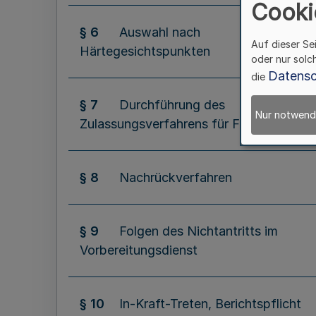
Cooki
§ 6
Auswahl nach
Auf dieser Se
Härtegesichtspunkten
oder nur solc
Datensc
die
§ 7
Durchführung des
Nur notwend
Zulassungsverfahrens für Fächer
§ 8
Nachrückverfahren
§ 9
Folgen des Nichtantritts im
Vorbereitungsdienst
§ 10
In-Kraft-Treten, Berichtspflicht