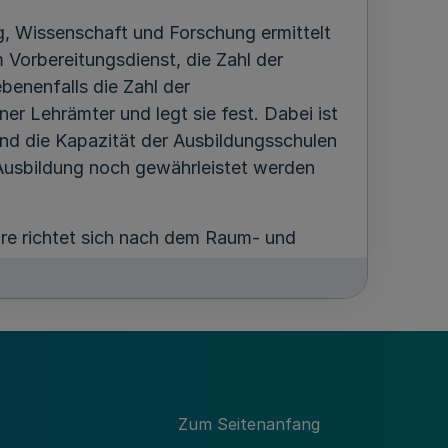
g, Wissenschaft und Forschung ermittelt
 Vorbereitungsdienst, die Zahl der
benenfalls die Zahl der
er Lehrämter und legt sie fest. Dabei ist
nd die Kapazität der Ausbildungsschulen
Ausbildung noch gewährleistet werden
re richtet sich nach dem Raum- und
ch der nach Maßgabe des Haushalts
usbildungsplätze für
in Fachseminaren und Hauptseminaren.
ch nach der Belastbarkeit der Schule
ozent des insgesamt erteilten Unterrichts
den selbständigen Unterricht der
Zum Seitenanfang
u deckenden Unterrichtsbedarf.