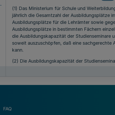
(1) Das Ministerium für Schule und Weiterbildun
jährlich die Gesamtzahl der Ausbildungsplätze im
Ausbildungsplätze für die Lehrämter sowie gege
Ausbildungsplätze in bestimmten Fächern einzeln
die Ausbildungskapazität der Studienseminare u
soweit auszuschöpfen, daß eine sachgerechte 
kann.
(2) Die Ausbildungskapazität der Studiensemina
Personalbestand der Studienseminare sowie na
bestimmten durchschnittlichen Höchstzahl der A
Lehramtsanwärterinnen und Lehramtsanwärter 
Die Ausbildungskapazität der Schulen richtet si
durch den Ausbildungsunterricht, der etwa 15 Pr
nicht überschreiten soll, sowie nach dem durch 
FAQ
Lehramtsanwärterinnen und Lehramtsanwärter z