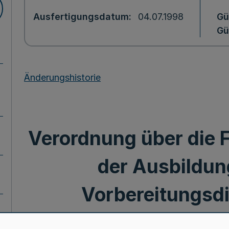
Ausfertigungsdatum
04.07.1998
Gü
Gü
Änderungshistorie
Verordnung über die F
der Ausbildun
Vorbereitungsdi
Zulassungs