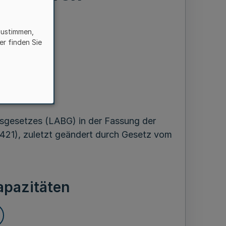
zustimmen,
er finden Sie
en
 1998
gsgesetzes (LABG) in der Fassung der
21), zuletzt geändert durch Gesetz vom
apazitäten