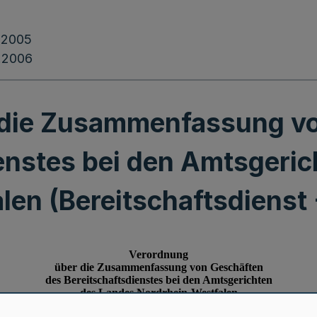
.2005
.2006
 die Zusammenfassung vo
enstes bei den Amtsgeri
en (Bereitschaftsdienst