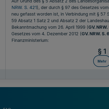
Auf Grund des § 5 Absatz 2 des Landesorganisat
NRW. S. 421
), der durch § 97 des Gesetzes vom
neu gefasst worden ist, in Verbindung mit § 57 S
59 Absatz 1 Satz 2 und Absatz 2 der Landeshau
Bekanntmachung vom 26. April 1999 (
GV. NRW. 
Gesetzes vom 4. Dezember 2012 (
GV. NRW. S. 
Finanzministerium:
§ 1
Mehr
Mehr
Den Landesmittelbehörden wird nach § 57 Satz
Befugnis übertragen, in Verträge der nachgeord
des öffentlichen Dienstes einzuwilligen.