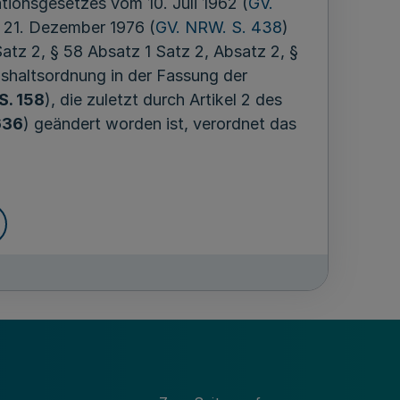
ionsgesetzes vom 10. Juli 1962 (
GV.
 21. Dezember 1976 (
GV. NRW. S. 438
)
atz 2, § 58 Absatz 1 Satz 2, Absatz 2, §
shaltsordnung in der Fassung der
S. 158
), die zuletzt durch Artikel 2 des
636
) geändert worden ist, verordnet das
 2 der Landeshaushaltsordnung die
neten Behörden mit ihren Angehörigen