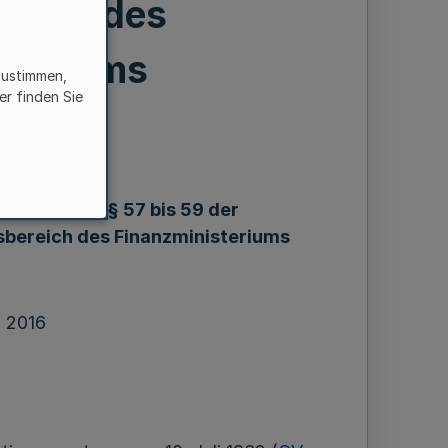
reich des
steriums
zustimmen,
er finden Sie
ung
 nach den §§ 57 bis 59 der
bereich des Finanzministeriums
l 2016