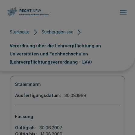
Direkt zum Inhalt
Startseite
Suchergebnisse
Verordnung über die Lehrverpflichtung an
Universitäten und Fachhochschulen
(Lehrverpflichtungsverordnung - LVV)
Stammnorm
Ausfertigungsdatum
30.08.1999
Fassung
Gültig ab
30.06.2007
Gültig bis
14.08.2009