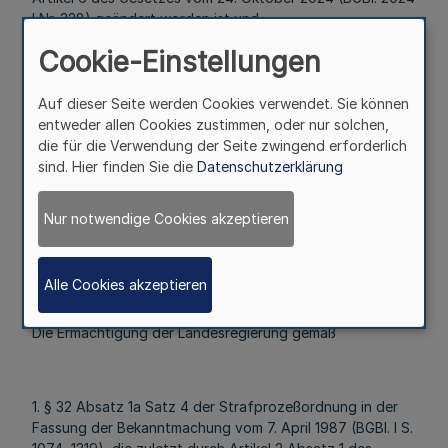
I Nr. 328) geändert worden ist und
Cookie-Einstellungen
- des § 162 Absatz 2 Satz 4 der Finanzgerichtsordnung
Auf dieser Seite werden Cookies verwendet. Sie können
entweder allen Cookies zustimmen, oder nur solchen,
die für die Verwendung der Seite zwingend erforderlich
sind. Hier finden Sie die
Datenschutzerklärung
verordnet die Landesregierung:
§ 1
Nur notwendige Cookies akzeptieren
Mehr
Alle Cookies akzeptieren
Die Ermächtigung der Landesregierung gemäß
1. § 32 Absatz 1a Satz 4 der Strafprozeßordnung in der
Fassung der Bekanntmachung vom 7. April 1987 (BGBl. I S.