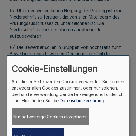
(5) Über den wesentlichen Hergang der Prüfung ist eine
Niederschrift zu fertigen, die von allen Mitgliedern des
Prüfungsausschusses zu unterzeichnen ist. Die
Niederschrift ist bei der oberen Jagdbehörde
aufzubewahren.
(6) Die Bewerber sollen in Gruppen von höchstens fünf
Bewerbern geprüft werden. Der mündliche Teil der
Prüfung soll in der Regel je Bewerber nicht länger als
zwanzig Minuten dauern.
Cookie-Einstellungen
(7) Die obere Jagdbehörde hat die Prüfungsteilnehmer
Auf dieser Seite werden Cookies verwendet. Sie können
für die Dauer der Prüfung gegen Haftpflicht und Unfall
entweder allen Cookies zustimmen, oder nur solchen,
ausreichend zu versichern.
die für die Verwendung der Seite zwingend erforderlich
§ 4
sind. Hier finden Sie die
Datenschutzerklärung
Zulassung
Nur notwendige Cookies akzeptieren
Mehr