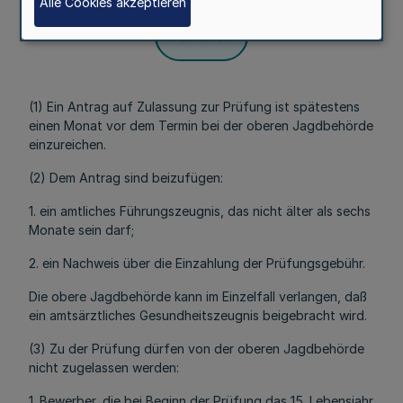
Alle Cookies akzeptieren
Fußnoten
(1) Ein Antrag auf Zulassung zur Prüfung ist spätestens
einen Monat vor dem Termin bei der oberen Jagdbehörde
einzureichen.
(2) Dem Antrag sind beizufügen:
1. ein amtliches Führungszeugnis, das nicht älter als sechs
Monate sein darf;
2. ein Nachweis über die Einzahlung der Prüfungsgebühr.
Die obere Jagdbehörde kann im Einzelfall verlangen, daß
ein amtsärztliches Gesundheitszeugnis beigebracht wird.
(3) Zu der Prüfung dürfen von der oberen Jagdbehörde
nicht zugelassen werden:
1. Bewerber, die bei Beginn der Prüfung das 15. Lebensjahr