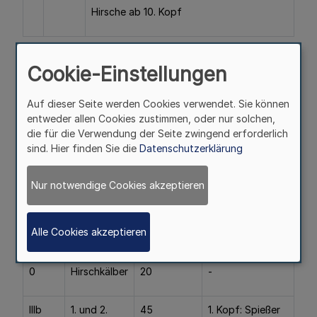
Hirsche ab 10. Kopf
Als fehlerhaft sind Hirsche der Klassen IIIb und IIb
Cookie-Einstellungen
anzusehen, deren Geweihausbildung den Kriterien für den
Abschuß nach Absatz 2 entspricht; die übrigen Hirsche
gelten als fehlerfrei.
Auf dieser Seite werden Cookies verwendet. Sie können
entweder allen Cookies zustimmen, oder nur solchen,
(2) Beim Abschuß von männlichem Damwild ist von
die für die Verwendung der Seite zwingend erforderlich
folgenden Kriterien und - bei normalem Altersaufbau -
sind. Hier finden Sie die
Datenschutzerklärung
von folgendem Abschußanteil in den einzelnen Klassen
auszugehen:
Nur notwendige Cookies akzeptieren
Klasse
Alter
Anteil des
Kriterien für den
Abschusses
Abschuß
Alle Cookies akzeptieren
in %
0
Hirschkälber
20
-
IIIb
1. und 2.
45
1. Kopf: Spießer