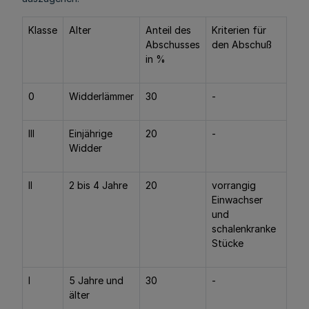
Klasse
Alter
Anteil des
Kriterien für
Abschusses
den Abschuß
in %
0
Widderlämmer
30
-
III
Einjährige
20
-
Widder
II
2 bis 4 Jahre
20
vorrangig
Einwachser
und
schalenkranke
Stücke
I
5 Jahre und
30
-
älter