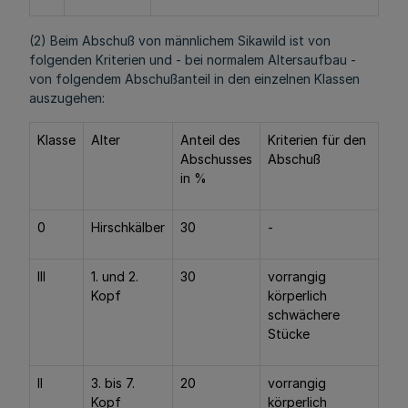
(2) Beim Abschuß von männlichem Sikawild ist von
folgenden Kriterien und - bei normalem Altersaufbau -
von folgendem Abschußanteil in den einzelnen Klassen
auszugehen:
Klasse
Alter
Anteil des
Kriterien für den
Abschusses
Abschuß
in %
0
Hirschkälber
30
-
III
1. und 2.
30
vorrangig
Kopf
körperlich
schwächere
Stücke
II
3. bis 7.
20
vorrangig
Kopf
körperlich