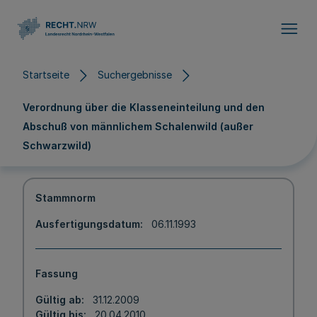
Direkt zum Inhalt
Startseite
Suchergebnisse
Verordnung über die Klasseneinteilung und den
Abschuß von männlichem Schalenwild (außer
Schwarzwild)
Stammnorm
Ausfertigungsdatum
06.11.1993
Fassung
Gültig ab
31.12.2009
Gültig bis
20.04.2010