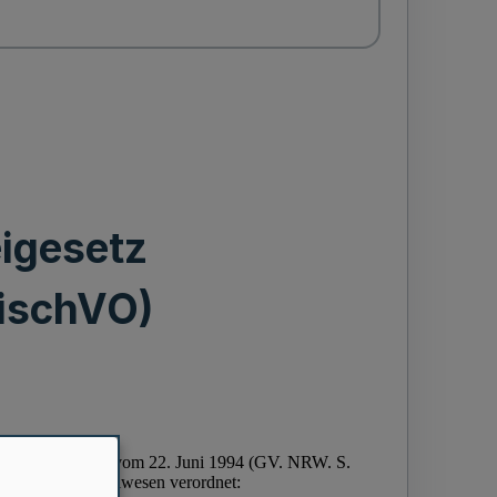
igesetz
FischVO)