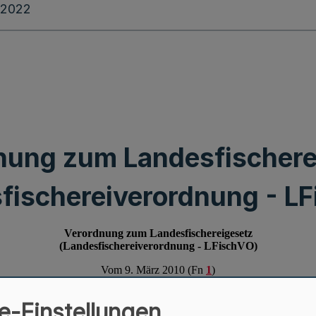
.2022
nung zum Landesfischere
fischereiverordnung - L
e-Einstellungen