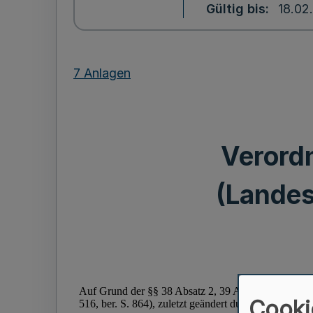
Gültig bis
18.02
7 Anlagen
Verord
(Landes
Cooki