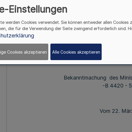
e-Einstellungen
IV-
ite werden Cookies verwendet. Sie können entweder allen Cookies 
hen, die für die Verwendung der Seite zwingend erforderlich sind. Hi
Mehr
hutzerklärung
Tarifvert
ige Cookies akzeptieren
Alle Cookies akzeptieren
für Auszubildende der Länder
(TVA-L Gesu
Bekanntmachung des Minist
-B 4420 - 5
Vom 22. Mär