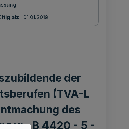
assung
ltig ab
01.01.2019
uszubildende der
itsberufen (TVA-L
nntmachung des
nzen -B 4420 - 5 -