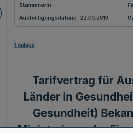
Stammnorm
F
Ausfertigungsdatum
22.03.2019
Gü
1 Anlage
Tarifvertrag für A
Länder in Gesundhe
Gesundheit) Beka
Ministeriums der Fina