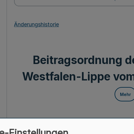
Änderungshistorie
Beitragsordnung 
Westfalen-Lippe vom
Mehr
Die Kammerversammlung der Ärztekammer Westfa
e-Einstellungen
September 2001 aufgrund des § 17 des Heilberu