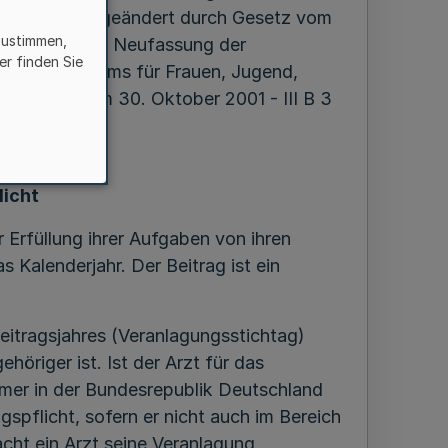
0), zuletzt geändert durch Gesetz vom
zustimmen,
22- folgende Neufassung der
er finden Sie
es Ministeriums für Frauen, Jugend,
estfalen vom 30. Oktober 2001 - III B 3
licht
 Erfüllung ihrer Aufgaben von ihren
 Kalenderjahr. Der Beitrag ist ein
 Beitragsjahres (Veranlagungsstichtag)
öriger ist. Ist der Arzt für das
mmer in der Bundesrepublik Deutschland
agspflicht, sofern er nicht auch im Bereich
cht ein Arzt seine Veranlagung