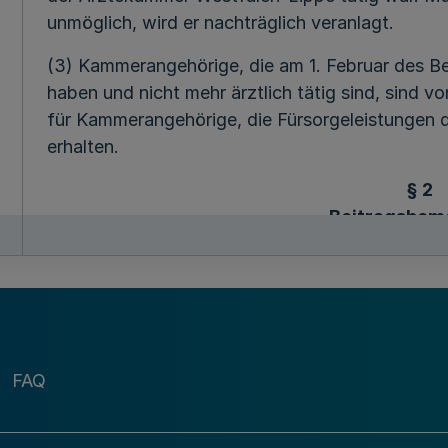
unmöglich, wird er nachträglich veranlagt.
(3) Kammerangehörige, die am 1. Februar des Be
haben und nicht mehr ärztlich tätig sind, sind von
für Kammerangehörige, die Fürsorgeleistungen
erhalten.
§ 2
Beitragsbem
(1) Der Beitrag beträgt mindestens 13,00 €, für E
15.000,00 € beträgt der Beitrag 23,00 €, von 1
im Übrigen 0,6 vom Hundert der Einkünfte aus är
fünftausend Euro, die der Kammerangehörige im 
erzielt hat, höchstens aber 6.000,00 €. Er errec
FAQ
Stufe.
(2) Für freiwillige Kammerangehörige beträgt de