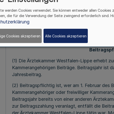
Bekanntmachung vom 30. Juli 1975 (GV.NW.S.52
ite werden Cookies verwendet. Sie können entweder allen Cookies 
18. Dezember 1984 (GV.NW.S.806),-SGV.NW 21
hen, die für die Verwendung der Seite zwingend erforderlich sind. Hi
Beitragsordnung beschlossen, die durch Erlass d
hutzerklärung
Familie und Gesundheit des Landes Nordrhein-W
0810.54.2 - genehmigt worden ist.
ige Cookies akzeptieren
Alle Cookies akzeptieren
§ 1
Beitragspf
(1) Die Ärztekammer Westfalen-Lippe erhebt zur
Kammerangehörigen Beiträge. Beitragsjahr ist das
Jahresbeitrag.
(2) Beitragspflichtig ist, wer am 1. Februar des
Kammerangehöriger oder freiwilliger Kammerangeh
Beitragsjahr bereits von einer anderen Ärzteka
zur Beitragszahlung veranlagt, entfällt die Beitr
der Ärztekammer Westfalen-Lippe tätig war. Ma