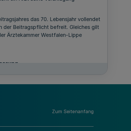
itragsjahres das 70. Lebensjahr vollendet
 der Beitragspflicht befreit. Gleiches gilt
 der Ärztekammer Westfalen-Lippe
essung
inkünfte aus ärztlicher Tätigkeit unter
5.000,00 € bis unter 25.000,00 € 56,00 €,
ztlicher Tätigkeit je angefangene
vorletzten Jahr vor dem Beitragsjahr
hnet sich vom Mittelwert der jeweiligen
Zum Seitenanfang
r Beitrag 80,00 €.