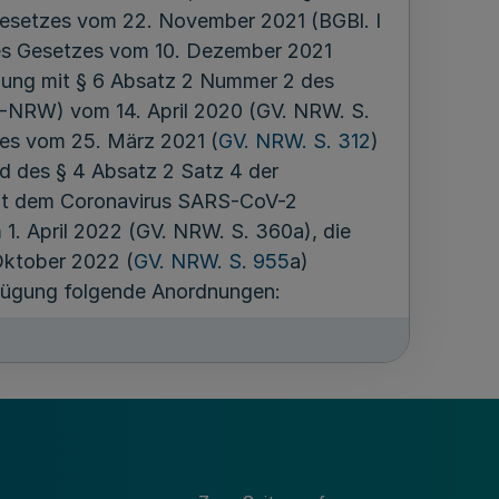
 Gesetzes vom 22. November 2021 (BGBl. I
des Gesetzes vom 10. Dezember 2021
indung mit § 6 Absatz 2 Nummer 2 des
G-NRW) vom 14. April 2020 (GV. NRW. S.
zes vom 25. März 2021 (
GV. NRW. S. 312
)
d des § 4 Absatz 2 Satz 4 der
mit dem Coronavirus SARS-CoV-2
. April 2022 (GV. NRW. S. 360a), die
 Oktober 2022 (
GV. NRW. S. 955
a)
rfügung folgende Anordnungen:
rdern es, dass alle Anbieter von
eterverantworteten Wohngemeinschaften,
derungen einschließlich
lfe sowie Tages- und