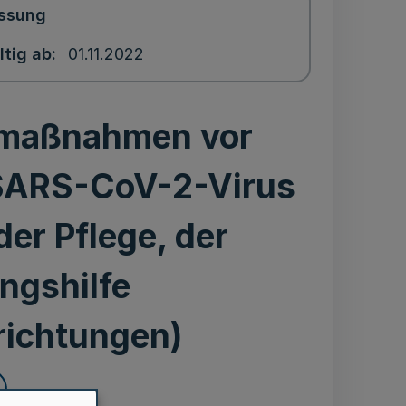
ssung
ltig ab
01.11.2022
zmaßnahmen vor
 SARS-CoV-2-Virus
der Pflege, der
ngshilfe
richtungen)