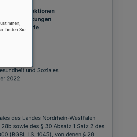
en vor Infektionen
s in Einrichtungen
zustimmen,
liederungshilfe
er finden Sie
chtungen)
fügung
Gesundheit und Soziales
er 2022
iales des Landes Nordrhein-Westfalen
 § 28b sowie des § 30 Absatz 1 Satz 2 des
000 (BGBl. I S. 1045), von denen § 28