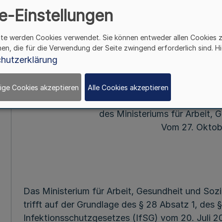
e-Einstellungen
Besondere Schutzmaßnahm
mit dem SARS-CoV-2-Viru
ite werden Cookies verwendet. Sie können entweder allen Cookies 
der Pflege, der Eing
hen, die für die Verwendung der Seite zwingend erforderlich sind. Hi
(CoronaAVEinri
hutzerklärung
ige Cookies akzeptieren
Alle Cookies akzeptieren
Allgemeinver
des Ministeriums für Arbeit, 
Vom 27. Oktob
Das Ministerium für Arbeit, Gesundheit und Soz
trifft auf der Grundlage des § 28 Absatz 1, des
Infektionsschutzgesetzes (IfSG) vom 20. Juli 2