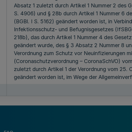
Absatz 1 zuletzt durch Artikel 1 Nummer 2 des
S. 4906) und § 28b durch Artikel 1 Nummer 6 
(BGBl. I S. 5162) geändert worden ist, in Verb
Infektionsschutz- und Befugnisgesetzes (IfSB
218b), das durch Artikel 1 Nummer 4 des Geset
geändert wurde, des § 3 Absatz 2 Nummer 8 un
Verordnung zum Schutz vor Neuinfizierungen 
(Coronaschutzverordnung – CoronaSchVO) vom 1
zuletzt durch Artikel 1 der Verordnung vom 25.
geändert worden ist, im Wege der Allgemeinve
Die aktuellen bundesrechtlichen Änderungen erfo
vollstationären Einrichtungen der Pflege, anbi
besonderen Wohnformen für Menschen mit Behin
Kurzzeitwohneinrichtungen der Eingliederungshi