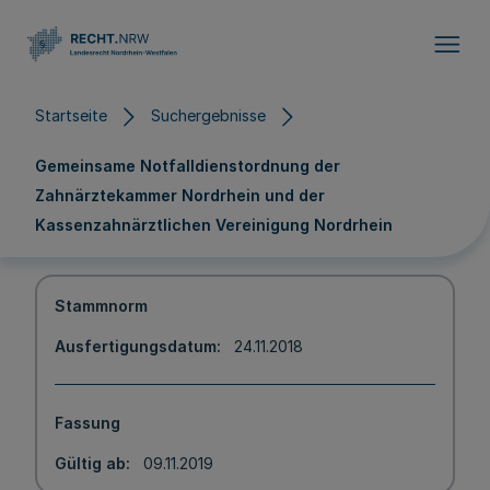
Direkt zum Inhalt
Startseite
Suchergebnisse
Gemeinsame Notfalldienstordnung der
Zahnärztekammer Nordrhein und der
Kassenzahnärztlichen Vereinigung Nordrhein
Stammnorm
Ausfertigungsdatum
24.11.2018
Fassung
Gültig ab
09.11.2019