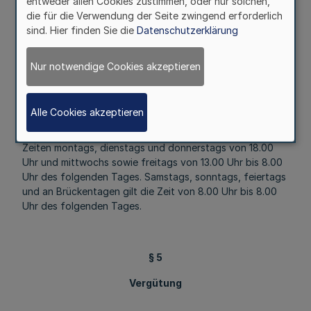
entweder allen Cookies zustimmen, oder nur solchen,
die für die Verwendung der Seite zwingend erforderlich
sind. Hier finden Sie die
Datenschutzerklärung
§ 4
Nur notwendige Cookies akzeptieren
Notfalldienst
Alle Cookies akzeptieren
Der Notfalldienst wird in den sprechstundenfreien Zeiten
durchgeführt. Als sprechstundenfreie Zeiten gelten die
Zeiten montags, dienstags und donnerstags von 18.00
Uhr und mittwochs sowie freitags von 13.00 Uhr bis 8.00
Uhr des folgenden Tages. Samstags, sonntags, feiertags
und an Brückentagen gilt die Zeit von 8.00 Uhr bis 8.00
Uhr des folgenden Tages.
§ 5
Vergütung