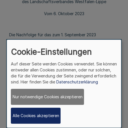
des Landschaftsverbandes Westfalen-Lippe
Vom 6. Oktober 2023
Die Nachfolge für das zum 1. September 2023
ausgeschiedene Mitglied der 15.
Landschaftsversammlung, Herrn Johannes Winkel (CDU),
Cookie-Einstellungen
ist im Internet unter
https://www2.lwl.org/de/LWL/portal/der-lwl-im-
Auf dieser Seite werden Cookies verwendet. Sie können
ueberblick/der-lwl-zahlen/bekanntmachungen/ öffentlich
entweder allen Cookies zustimmen, oder nur solchen,
bekannt gemacht worden.
die für die Verwendung der Seite zwingend erforderlich
sind. Hier finden Sie die
Datenschutzerklärung
Bezug: Bekanntmachung des Landschaftsverbandes
Nur notwendige Cookies akzeptieren
Westfalen-Lippe vom 28. Dezember 2020 (MBl. NRW. 2021
S. 10)
Alle Cookies akzeptieren
Münster, 6. Oktober 2023