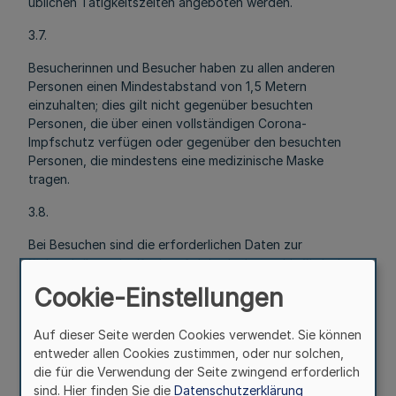
üblichen Tätigkeitszeiten angeboten werden.
3.7.
Besucherinnen und Besucher haben zu allen anderen
Personen einen Mindestabstand von 1,5 Metern
einzuhalten; dies gilt nicht gegenüber besuchten
Personen, die über einen vollständigen Corona-
Impfschutz verfügen oder gegenüber den besuchten
Personen, die mindestens eine medizinische Maske
tragen.
3.8.
Bei Besuchen sind die erforderlichen Daten zur
Sicherstellung der Rückverfolgbarkeit einschließlich des
Namens der besuchten Person zu erheben.
Cookie-Einstellungen
Auf dieser Seite werden Cookies verwendet. Sie können
4. Kurzscreening, Test
entweder allen Cookies zustimmen, oder nur solchen,
die für die Verwendung der Seite zwingend erforderlich
4.1.
sind. Hier finden Sie die
Datenschutzerklärung