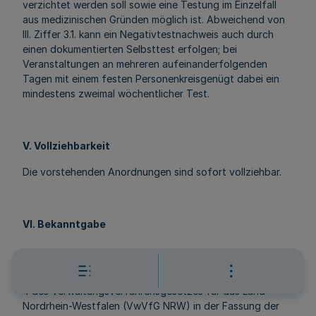
verzichtet werden soll sowie eine Testung im Einzelfall
aus medizinischen Gründen möglich ist. Abweichend von
III. Ziffer 3.1. kann ein Negativtestnachweis auch durch
einen dokumentierten Selbsttest erfolgen; bei
Veranstaltungen an mehreren aufeinanderfolgenden
Tagen mit einem festen Personenkreisgenügt dabei ein
mindestens zweimal wöchentlicher Test.
V. Vollziehbarkeit
Die vorstehenden Anordnungen sind sofort vollziehbar.
VI. Bekanntgabe
Diese Allgemeinverfügung wird gemäß § 41 Absatz 3 und
4 des Verwaltungsverfahrensgesetzes für das Land
Nordrhein-Westfalen (VwVfG NRW) in der Fassung der