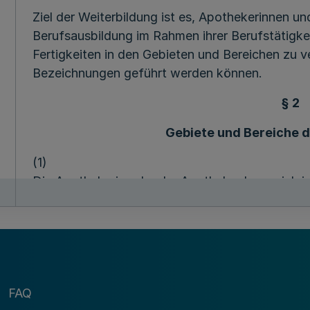
Ziel der Weiterbildung ist es, Apothekerinnen u
Berufsausbildung im Rahmen ihrer Berufstätigk
Fertigkeiten in den Gebieten und Bereichen zu v
Bezeichnungen geführt werden können.
§ 2
Gebiete und Bereiche d
(1)
Die Apothekerin oder der Apotheker kann sich i
1. Allgemeinpharmazie
2. Klinische Pharmazie
3. Arzneimittelinformation
FAQ
4. Pharmazeutische Analytik und Technologie