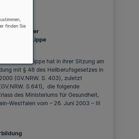
zustimmen,
sordnung
er finden Sie
 und Apotheker
Westfalen-Lippe
 1996
stfalen-Lippe hat in ihrer Sitzung am
ndung mit § 48 des Heilberufsgesetzes in
2000 (GV.NRW. S. 403), zuletzt
(GV.NRW. S.641), die folgende
rlass des Ministeriums für Gesundheit,
in-Westfalen vom – 26. Juni 2003 – III
rbildung