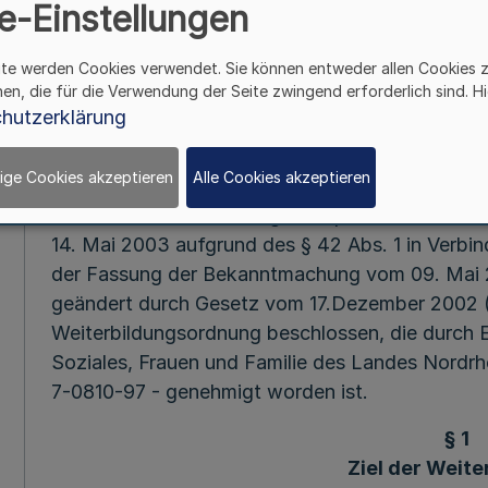
e-Einstellungen
Mehr
ite werden Cookies verwendet. Sie können entweder allen Cookies 
Weiterbildung
hen, die für die Verwendung der Seite zwingend erforderlich sind. Hi
für Apothekerinnen
hutzerklärung
der Apothekerkammer 
vom 22. Mai
ige Cookies akzeptieren
Alle Cookies akzeptieren
Die Kammerversammlung der Apothekerkammer We
14. Mai 2003 aufgrund des § 42 Abs. 1 in Verbi
der Fassung der Bekanntmachung vom 09. Mai 
geändert durch Gesetz vom 17.Dezember 2002 
Weiterbildungsordnung beschlossen, die durch E
Soziales, Frauen und Familie des Landes Nordrhe
7-0810-97 - genehmigt worden ist.
§ 1
Ziel der Weite