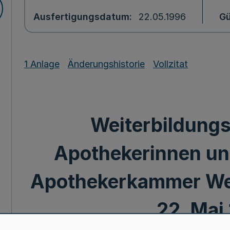
Ausfertigungsdatum
22.05.1996
Gü
1 Anlage
Änderungshistorie
Vollzitat
Weiterbildung
Apothekerinnen un
Apothekerkammer We
22. Mai