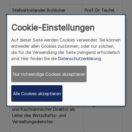
Stellvertretender Ärztlicher
Prof. Dr. Teufel,
Direktor:
Martin
Cookie-Einstellungen
Stellvertretender Pflegedirektor:
Schumacher,
Klaus
Auf dieser Seite werden Cookies verwendet. Sie können
entweder allen Cookies zustimmen, oder nur solchen,
die für die Verwendung der Seite zwingend erforderlich
sind. Hier finden Sie die
Datenschutzerklärung
Mitglieder des Klinikvorstandes der LVR-Klinik Köln
sind:
Nur notwendige Cookies akzeptieren
Alle Cookies akzeptieren
Vorstandsvorsitzender
Schürmanns,
Jörg
und Kaufmännischer Direktor als
Leiter des Wirtschafts- und
Verwaltungsdienstes: