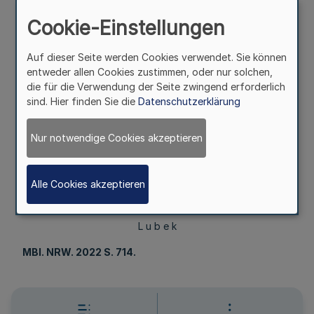
Die Tagesordnung der 4. Sitzung der 15.
Cookie-Einstellungen
Landschaftsversammlung Rheinland ist im Internet unter
www.bekanntmachungen.lvr.de öffentlich bekannt
gemacht worden.
Auf dieser Seite werden Cookies verwendet. Sie können
entweder allen Cookies zustimmen, oder nur solchen,
die für die Verwendung der Seite zwingend erforderlich
sind. Hier finden Sie die
Datenschutzerklärung
Köln, den 9. September 2022
Nur notwendige Cookies akzeptieren
Die Direktorin des
Landschaftsverbandes Rheinland
Alle Cookies akzeptieren
L u b e k
MBl
. NRW. 2022 S. 714.