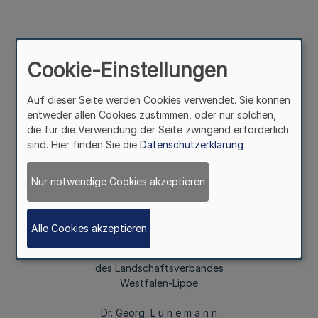
Die 5. Sitzung der 15. Landschaftsversammlung
Westfalen-Lippe findet am 18. August 2022, 10.00 Uhr,
Cookie-Einstellungen
Landeshaus, Plenarsaal, Freiherr-vom-Stein-Platz 1 in
48147 Münster, statt. Die Einberufung mit Tagesordnung
Auf dieser Seite werden Cookies verwendet. Sie können
wird im Internet unter
entweder allen Cookies zustimmen, oder nur solchen,
die für die Verwendung der Seite zwingend erforderlich
https://www2.lwl.org/de/LWL/portal/der-lwl-im-
sind. Hier finden Sie die
Datenschutzerklärung
ueberblick/der-lwl-zahlen/bekanntmachungen/ öffentlich
bekannt gemacht.
Nur notwendige Cookies akzeptieren
Münster, 8. Juli 2022
Alle Cookies akzeptieren
Der Direktor
des Landschaftsverbandes
Westfalen-Lippe
Dr. Georg L u n e m a n n