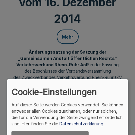
vom 16. Dezember
2014
Mehr
Änderungssatzung der Satzung der
„Gemeinsamen Anstalt öffentlichen Rechts“
Verkehrsverbund Rhein-Ruhr AöR
in der Fassung
des Beschlusses der Verbandsversammlung
des Zweckverbandes Verkehrsverbund Rhein-Ruhr (ZV
VRR)
Cookie-Einstellungen
vom 12. Dezember 2014
und des Beschlusses der Verbandsversammlung
des Nahverkehrs-Zweckverbandes Niederrhein (NVN)
Auf dieser Seite werden Cookies verwendet. Sie können
vom 16. Dezember 2014
entweder allen Cookies zustimmen, oder nur solchen,
die für die Verwendung der Seite zwingend erforderlich
sind. Hier finden Sie die
Datenschutzerklärung
Durch Beschluss der Verbandsversammlung des