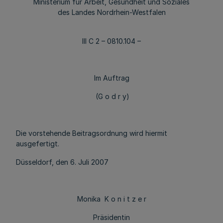
Ministerium für Arbeit, Gesundheit und Soziales
des Landes Nordrhein-Westfalen
III C 2 – 0810.104 –
Im Auftrag
(G o d r y)
Die vorstehende Beitragsordnung wird hiermit
ausgefertigt.
Düsseldorf, den 6. Juli 2007
Monika K o n i t z e r
Präsidentin