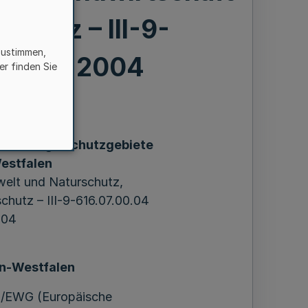
chutz – III-9-
zustimmen,
. 17.12.2004
er finden Sie
chen Vogelschutzgebiete
estfalen
welt und Naturschutz,
chutz – III-9-616.07.00.04
004
in-Westfalen
409/EWG (Europäische