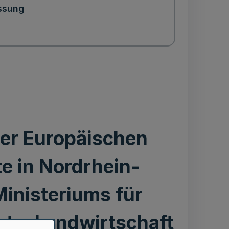
ssung
er Europäischen
e in Nordrhein-
Ministeriums für
tz, Landwirtschaft