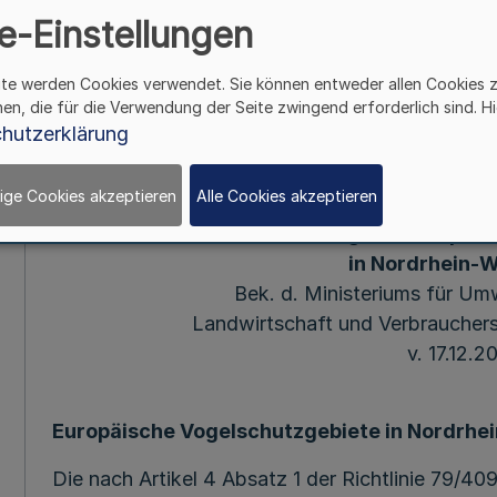
e-Einstellungen
und Verbrauchers
ite werden Cookies verwendet. Sie können entweder allen Cookies 
616.07.00.04 v
hen, die für die Verwendung der Seite zwingend erforderlich sind. Hi
hutzerklärung
Mehr
ige Cookies akzeptieren
Alle Cookies akzeptieren
Bekanntmachung der Europäis
in Nordrhein-W
Bek. d. Ministeriums für Um
Landwirtschaft und Verbrauchers
v. 17.12.2
Europäische Vogelschutzgebiete in Nordrhe
Die nach Artikel 4 Absatz 1 der Richtlinie 79/