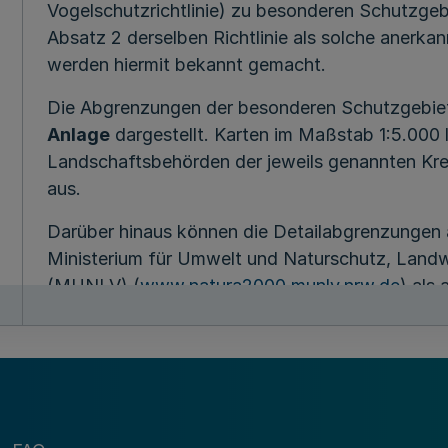
Vogelschutzrichtlinie) zu besonderen Schutzgebi
Absatz 2 derselben Richtlinie als solche anerka
werden hiermit bekannt gemacht.
Die Abgrenzungen der besonderen Schutzgebiete
Anlage
dargestellt. Karten im Maßstab 1:5.000 
Landschaftsbehörden der jeweils genannten Kreis
aus.
Darüber hinaus können die Detailabgrenzungen 
Ministerium für Umwelt und Naturschutz, Landw
(MUNLV) (
www.natura2000.munlv.nrw.de
) als
Bodenordnung und Forsten (LÖBF) (
www.loebf.
„NATURA 2000“ eingesehen werden.
1. „Oppenweher Moor“ (DE-3417-471)