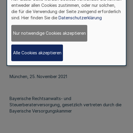
entweder allen Cookies zustimmen, oder nur solchen,
Steuerberaterversorgung vom 6. Dezember 1996, zuletzt
die für die Verwendung der Seite zwingend erforderlich
geändert durch Satzung vom 3. Dezember 2020 (
MBl.
sind. Hier finden Sie die
Datenschutzerklärung
NRW. S. 876
), durch Satzung vom 22. November 2021
bekannt. Das Ministerium der Finanzen des Landes
Nordrhein-Westfalen hat am 5. November 2021 sein
Nur notwendige Cookies akzeptieren
Benehmen zur Genehmigung der Satzungsänderung
erklärt.
Alle Cookies akzeptieren
München, 25. November 2021
Bayerische Rechtsanwalts- und
Steuerberaterversorgung, gesetzlich vertreten durch die
Bayerische Versorgungskammer