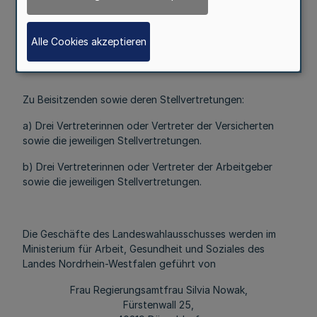
Ministerium für Arbeit, Gesundheit und Soziales
des Landes Nordrhein-Westfalen,
Fürstenwall 25,
Alle Cookies akzeptieren
40219 Düsseldorf;
Zu Beisitzenden sowie deren Stellvertretungen:
a) Drei Vertreterinnen oder Vertreter der Versicherten
sowie die jeweiligen Stellvertretungen.
b) Drei Vertreterinnen oder Vertreter der Arbeitgeber
sowie die jeweiligen Stellvertretungen.
Die Geschäfte des Landeswahlausschusses werden im
Ministerium für Arbeit, Gesundheit und Soziales des
Landes Nordrhein-Westfalen geführt von
Frau Regierungsamtfrau Silvia Nowak,
Fürstenwall 25,