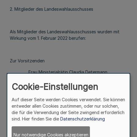
2. Mitglieder des Landeswahlausschusses
Als Mitglieder des Landeswahlausschusses wurden mit
Wirkung vom 1. Februar 2022 berufen:
Zur Vorsitzenden
Frau Ministerialrätin Claudia Determann,
Ministerium für Kultur und Wissenschaft
Cookie-Einstellungen
des Landes Nordrhein-Westfalen,
Völklinger Straße 49,
40221 Düsseldorf;
Auf dieser Seite werden Cookies verwendet. Sie können
entweder allen Cookies zustimmen, oder nur solchen,
die für die Verwendung der Seite zwingend erforderlich
sind. Hier finden Sie die
Datenschutzerklärung
Zum Stellvertreter der Vorsitzenden
Herr Oberregierungsrat Max Eiffler-Hefer,
Nur notwendige Cookies akzeptieren