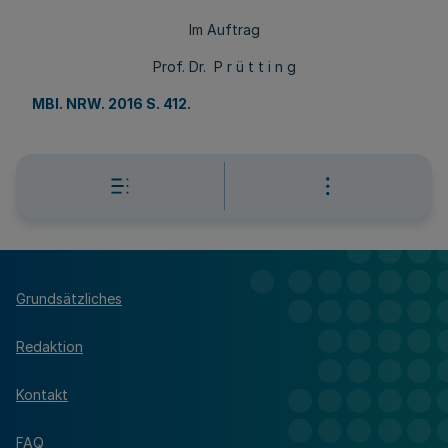
Im Auftrag
Prof. Dr. P r ü t t i n g
MBl. NRW. 2016 S. 412
.
Grundsätzliches
Redaktion
Kontakt
FAQ