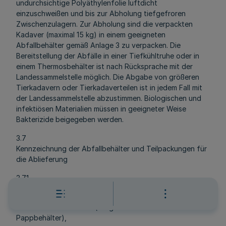
undurchsichtige Polyäthylenfolie luftdicht
einzuschweißen und bis zur Abholung tiefgefroren
Zwischenzulagern. Zur Abholung sind die verpackten
Kadaver (maximal 15 kg) in einem geeigneten
Abfallbehälter gemäß Anlage 3 zu verpacken. Die
Bereitstellung der Abfälle in einer Tiefkühltruhe oder in
einem Thermosbehälter ist nach Rücksprache mit der
Landessammelstelle möglich. Die Abgabe von größeren
Tierkadavern oder Tierkadaverteilen ist in jedem Fall mit
der Landessammelstelle abzustimmen. Biologischen und
infektiösen Materialien müssen in geeigneter Weise
Bakterizide beigegeben werden.
3.7
Kennzeichnung der Abfallbehälter und Teilpackungen für
die Ablieferung
3.7.1
Die Abfallbehälter für radioaktive Abfälle müssen mit
- einer Behälternummer (ausgenommen 15 1
Pappbehälter),