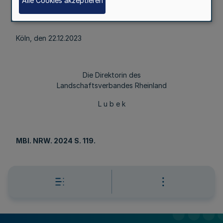
Alle Cookies akzeptieren
bekannt gemacht worden.
Köln, den 22.12.2023
Die Direktorin des
Landschaftsverbandes Rheinland
L u b e k
MBl
. NRW. 2024 S. 119.