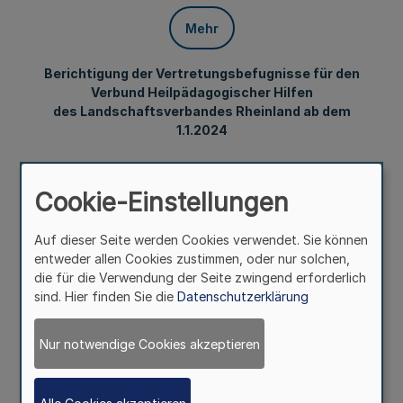
Mehr
Berichtigung der Vertretungsbefugnisse für den
Verbund Heilpädagogischer Hilfen
des Landschaftsverbandes Rheinland ab dem
1.1.2024
Cookie-Einstellungen
Bekanntmachung des Landschaftsverbandes Rheinland
Auf dieser Seite werden Cookies verwendet. Sie können
entweder allen Cookies zustimmen, oder nur solchen,
Vom 22. Dezember 2023
die für die Verwendung der Seite zwingend erforderlich
sind. Hier finden Sie die
Datenschutzerklärung
Die Berichtigung der Vertretungsbefugnisse für den
Nur notwendige Cookies akzeptieren
Verbund Heilpädagogischer Hilfen des
Landschaftsverbandes Rheinland ab dem 1.1.2024 ist im
Internet unter
www.bekanntmachungen.lvr.de
öffentlich